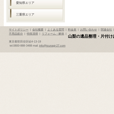
愛知県エリア
三重県エリア
サイトポリシー
|
会社概要
|
よくある質問
|
料金表
|
お問い合わせ
|
関連会社
不用品処分
|
特殊清掃
|
リフォーム・解体
|
山梨の遺品整理・片付け
東京都世田谷区砧4-13-19
tel.0800-888-3488 mail.
info@tsunagi-27.com