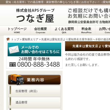
愛知（名古屋市）での遺品整理・家財整理の事ならつなぎ屋にお任せ下さい！（愛知
トップページ
会社概要
よくある質問
料金表
お問い
HOME
Corporate
Q&A
Menu/Price
Cont
トップ
>
愛知県エリア
> 先週末は愛知支店より愛知県名古屋市港区へＢ邸の遺品
先週末は愛知支店より愛
今回は協力会社の応援で遺品整理
も終わり感謝です。
また宜しくお願いします。
生前整理（終活）
遺品整理