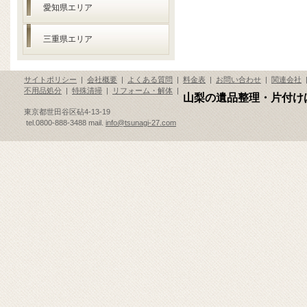
愛知県エリア
三重県エリア
サイトポリシー
|
会社概要
|
よくある質問
|
料金表
|
お問い合わせ
|
関連会社
不用品処分
|
特殊清掃
|
リフォーム・解体
|
山梨の遺品整理・片付け
東京都世田谷区砧4-13-19
tel.0800-888-3488 mail.
info@tsunagi-27.com