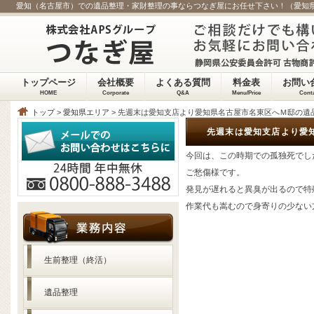
愛知（名古屋市）での遺品整理・家財整理の事ならつなぎ屋にお任せ下さい！（愛知
トップページ
会社概要
よくある質問
料金表
お問い
HOME
Corporate
Q&A
Menu/Price
Cont
トップ
>
愛知県エリア
> 先週末は愛知支店より愛知県名古屋市名東区へＭ邸の遺
先週末は愛知支店より愛
今回は、この時期での孤独死でし
ご愁傷様です。
発見が遅れると異臭が出るので特
作業代も嵩むので身寄りの少ない
生前整理（終活）
遺品整理