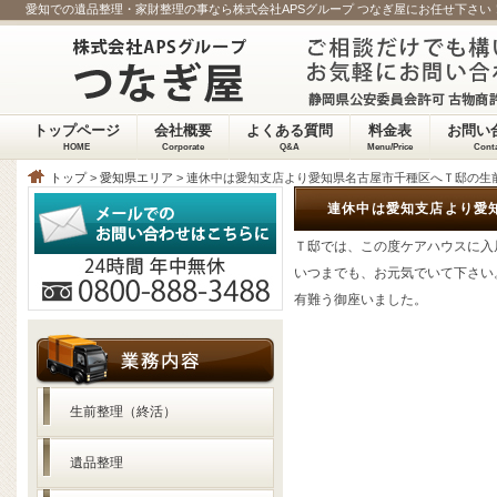
愛知での遺品整理・家財整理の事なら株式会社APSグループ つなぎ屋にお任せ下さい
トップページ
会社概要
よくある質問
料金表
お問い
HOME
Corporate
Q&A
Menu/Price
Cont
トップ
>
愛知県エリア
> 連休中は愛知支店より愛知県名古屋市千種区へＴ邸の生
連休中は愛知支店より愛
Ｔ邸では、この度ケアハウスに入
いつまでも、お元気でいて下さい
有難う御座いました。
生前整理（終活）
遺品整理