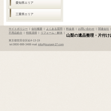
愛知県エリア
三重県エリア
サイトポリシー
|
会社概要
|
よくある質問
|
料金表
|
お問い合わせ
|
関連会社
不用品処分
|
特殊清掃
|
リフォーム・解体
|
山梨の遺品整理・片付け
東京都世田谷区砧4-13-19
tel.0800-888-3488 mail.
info@tsunagi-27.com