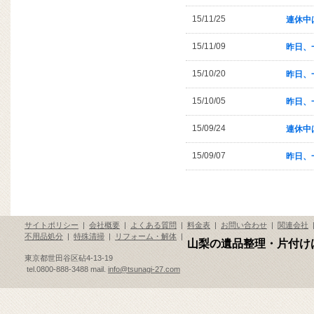
15/11/25
連休中
15/11/09
昨日、
15/10/20
昨日、
15/10/05
昨日、
15/09/24
連休中
15/09/07
昨日、
サイトポリシー
|
会社概要
|
よくある質問
|
料金表
|
お問い合わせ
|
関連会社
不用品処分
|
特殊清掃
|
リフォーム・解体
|
山梨の遺品整理・片付け
東京都世田谷区砧4-13-19
tel.0800-888-3488 mail.
info@tsunagi-27.com