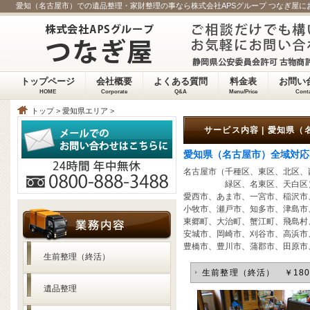
愛知（名古屋市）での遺品整理・家財整理の事なら株式会社APSグループ つなぎ屋
トップページ
会社概要
よくある質問
料金表
お問い
HOME
Corporate
Q&A
Menu/Price
Cont
トップ
>
愛知県エリア
>
サービス内容 | 愛知県（
愛知県（名古屋市）全域対応
名古屋市（千種区、東区、北区、
緑区、名東区、天白区
愛西市、あま市、一宮市、稲沢市
小牧市、瀬戸市、知多市、津島市
東郷町、大治町、蟹江町、飛島村
安城市、岡崎市、刈谷市、高浜市
豊橋市、豊川市、蒲郡市、田原市
生前整理（終活）
生前整理（終活） ￥180,
遺品整理