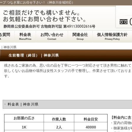
ループ つなぎ屋にお任せ下さい！（神奈川全域対応）
る質問
料金表
お問い合わせ
関連会社
個人情報保護方針
A
Menu/Price
Contact
Group
Privacy Policy
）｜神奈川県
生前整理（終活）｜神奈川県
残されるご家族の為、思い出の品を丁寧に一つ一つ対応させて頂き男性に触れて
欲しくないお品物や場所は女性スタッフの手で整理し、作業させて頂いておりま
す。
料金表 | 神奈川県
【料金内に含
お部屋の広さ
作業人数
料金目安
・室内の荷物
1K
2
人
40000
・御家族様が