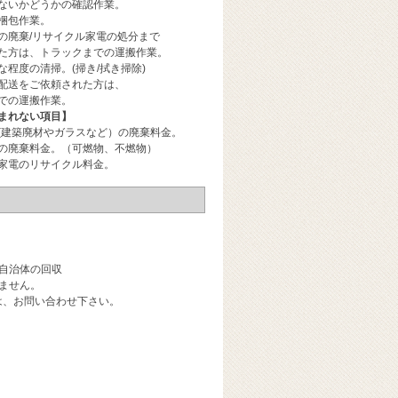
ないかどうかの確認作業。
梱包作業。
の廃棄/リサイクル家電の処分まで
た方は、トラックまでの運搬作業。
な程度の清掃。(掃き/拭き掃除)
配送をご依頼された方は、
での運搬作業。
まれない項目】
(建築廃材やガラスなど）の廃棄料金。
の廃棄料金。（可燃物、不燃物）
家電のリサイクル料金。
自治体の回収
ません。
は、お問い合わせ下さい。