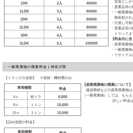
見落としが
1DK
2
人
40000
・貴重品等の
1LDK
3
人
60000
・一般廃棄物
御依頼され
2DK
3
人
60000
・引渡し可能
2LDK
4
人
80000
・貴重品等の
トラックま
3DK
4
人
80000
【料金内に含
3LDK
5
人
100000
・産業廃棄物
・一般廃棄物
・リサイクル
一般廃棄物の廃棄料金 | 神奈川県
【トラックの金額】 ※資材・機材費のみ
【産業廃棄物の廃棄について】
車両種類
料金
建築廃材などの産業廃棄物は
（一般廃棄物）しては、もらえ
4㎡
軽トラ
6,000
詳しい料金
9㎡
１トン
10,000
15㎡
２トン
15,000
【詰め放題の料金】
車両種類