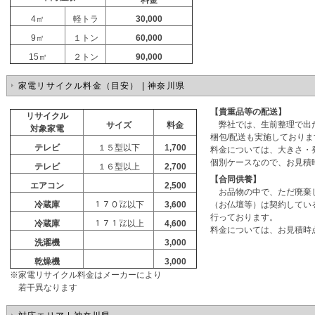
料金
4㎡
軽トラ
30,000
9㎡
１トン
60,000
15㎡
２トン
90,000
家電リサイクル料金（目安） | 神奈川県
【貴重品等の配送】
リサイクル
弊社では、生前整理で出
サイズ
料金
対象家電
梱包/配送も実施しておりま
テレビ
１５型以下
1,700
料金については、大きさ・
個別ケースなので、お見積
テレビ
１６型以上
2,700
【合同供養】
エアコン
2,500
お品物の中で、ただ廃棄
冷蔵庫
１７０㍑以下
3,600
（お仏壇等）は契約してい
行っております。
冷蔵庫
１７１㍑以上
4,600
料金については、お見積時
洗濯機
3,000
乾燥機
3,000
※家電リサイクル料金はメーカーにより
若干異なります