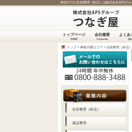
神奈川での生前整理（終活）は株式会社APSグ
トップページ
会社概要
よくあ
HOME
Corporate
Q&
トップ
>
神奈川県エリア
> 生前整理（終活
生前整理（終活）
遺品整理